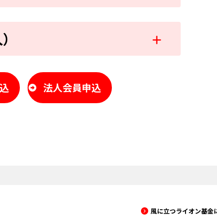
人）
申込
法人会員申込
風に立つライオン基金