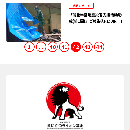
活動レポート
「能登半島地震災害支援活動助
成(第1回)」ご報告⑥RE:BIRTH
1
...
40
41
42
43
44