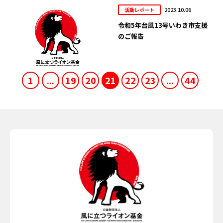
2023.10.06
活動レポート
令和5年台風13号いわき市支援
のご報告
1
...
19
20
21
22
23
...
44