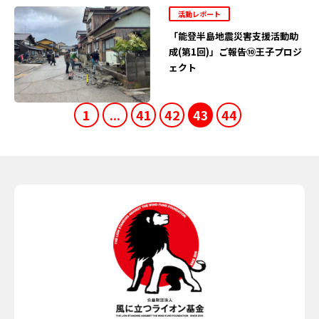
活動レポート
「能登半島地震災害支援活動助
成(第1回)」ご報告⑩王子プロジ
ェクト
1
...
41
42
43
44