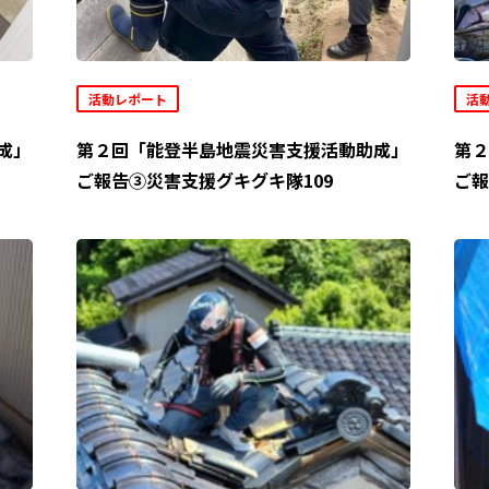
活動レポート
活
成」
第２回「能登半島地震災害支援活動助成」
第２
ご報告③災害支援グキグキ隊109
ご報