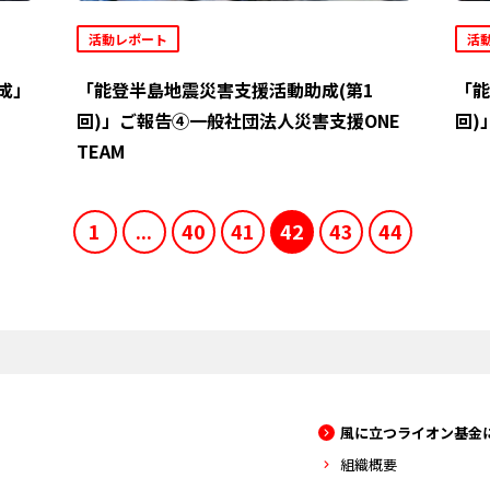
活動レポート
活
成」
「能登半島地震災害支援活動助成(第1
「能
回)」ご報告④一般社団法人災害支援ONE
回)
TEAM
1
...
40
41
42
43
44
風に立つライオン基金
組織概要