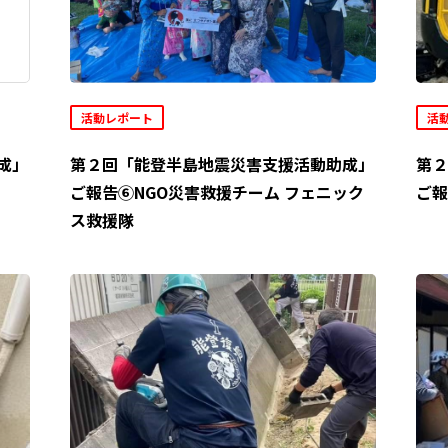
活動レポート
活
成」
第２回「能登半島地震災害支援活動助成」
第２
ご報告⑥NGO災害救援チーム フェニック
ご報
ス救援隊