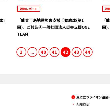
活動レポート
活
成」
「能登半島地震災害支援活動助成(第1
「能
回)」ご報告④一般社団法人災害支援ONE
回)
TEAM
1
...
40
41
42
43
44
風に立つライオン基金
組織概要