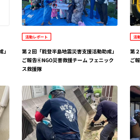
活動レポート
活
成」
第２回「能登半島地震災害支援活動助成」
第２
ご報告⑥NGO災害救援チーム フェニック
ご報
ス救援隊