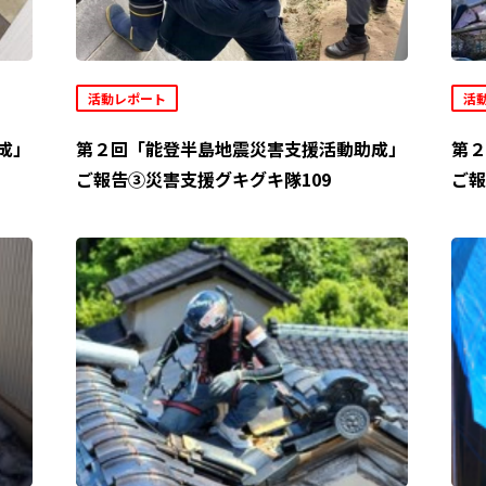
活動レポート
活
成」
第２回「能登半島地震災害支援活動助成」
第２
ご報告③災害支援グキグキ隊109
ご報