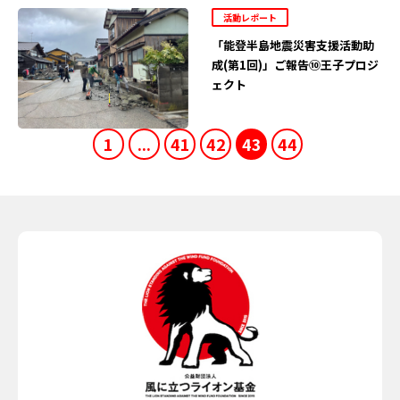
活動レポート
「能登半島地震災害支援活動助
成(第1回)」ご報告⑩王子プロジ
ェクト
1
...
41
42
43
44