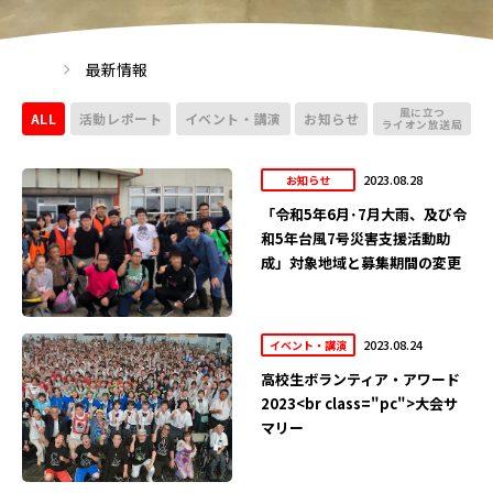
最新情報
風に立つ
ALL
活動レポート
イベント・講演
お知らせ
ライオン放送局
2023.08.28
お知らせ
「令和5年6月･7月大雨、及び令
和5年台風7号災害支援活動助
成」対象地域と募集期間の変更
2023.08.24
イベント・講演
高校生ボランティア・アワード
2023<br class="pc">大会サ
マリー