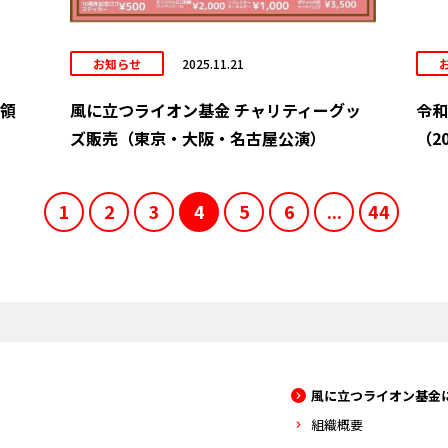
お知らせ
2025.11.21
受領
風に立つライオン基金 チャリティーグッ
令和
ズ販売（東京・大阪・名古屋公演）
（20
1
2
3
4
5
6
...
44
風に立つライオン基金
組織概要