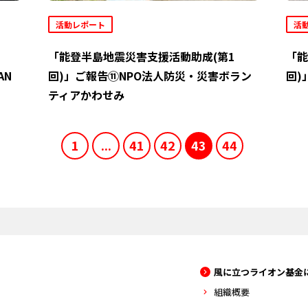
活動レポート
活
「能登半島地震災害支援活動助成(第1
「能
AN
回)」ご報告⑪NPO法人防災・災害ボラン
回)
ティアかわせみ
1
...
41
42
43
44
風に立つライオン基金
組織概要