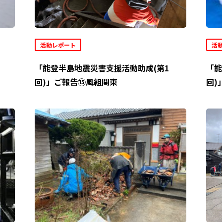
活動レポート
活
「能登半島地震災害支援活動助成(第1
「能
回)」ご報告⑮風組関東
回)