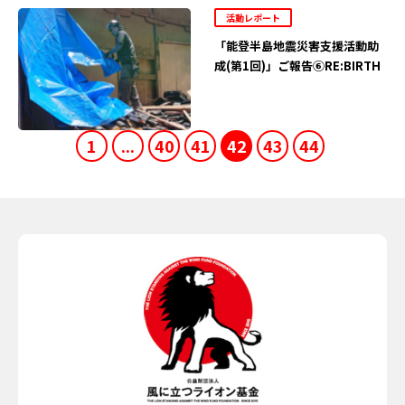
活動レポート
「能登半島地震災害支援活動助
成(第1回)」ご報告⑥RE:BIRTH
1
...
40
41
42
43
44