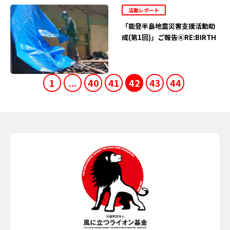
活動レポート
「能登半島地震災害支援活動助
成(第1回)」ご報告⑥RE:BIRTH
1
...
40
41
42
43
44