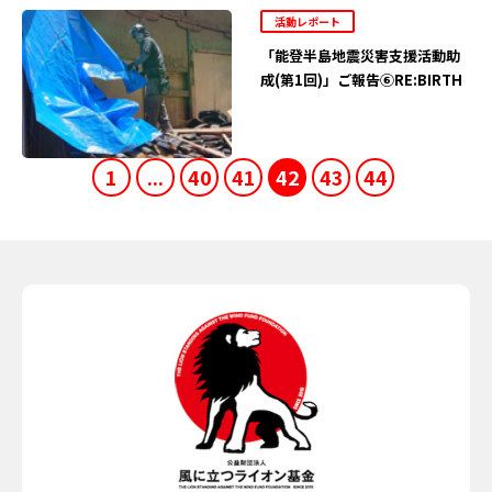
活動レポート
「能登半島地震災害支援活動助
成(第1回)」ご報告⑥RE:BIRTH
1
...
40
41
42
43
44