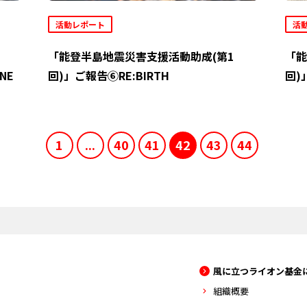
活動レポート
活
「能登半島地震災害支援活動助成(第1
「能
NE
回)」ご報告⑥RE:BIRTH
回)
1
...
40
41
42
43
44
風に立つライオン基金
組織概要