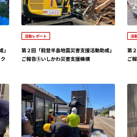
活動レポート
活
成」
第２回「能登半島地震災害支援活動助成」
第２
ック
ご報告⑤いしかわ災害支援機構
ご報