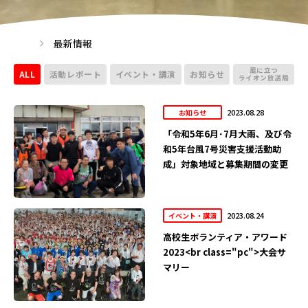
最新情報
風に立つ
ALL
活動レポート
イベント・講演
お知らせ
ライオン放送局
2023.08.28
お知らせ
「令和5年6月･7月大雨、及び令
和5年台風7号災害支援活動助
成」対象地域と募集期間の変更
2023.08.24
イベント・講演
高校生ボランティア・アワード
2023<br class="pc">大会サ
マリー