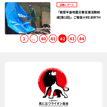
活動レポート
「能登半島地震災害支援活動助
成(第1回)」ご報告⑥RE:BIRTH
1
...
40
41
42
43
44