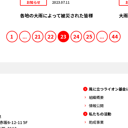
お知らせ
2023.07.11
各地の大雨によって被災された皆様
大雨
1
...
21
22
23
24
25
...
44
風に立つライオン基金
組織概要
情報公開
私たちの活動
2
6-12-11 5F
助成事業