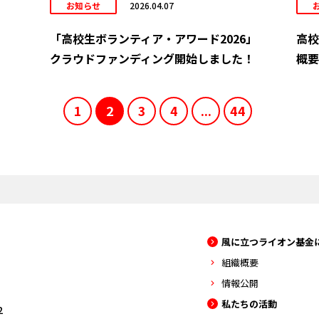
お知らせ
2026.04.07
「高校生ボランティア・アワード2026」
高校
クラウドファンディング開始しました！
概要
1
2
3
4
...
44
風に立つライオン基金
組織概要
情報公開
私たちの活動
2