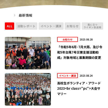
最新情報
風に立つ
ALL
活動レポート
イベント・講演
お知らせ
ライオン放送局
2023.08.28
お知らせ
「令和5年6月･7月大雨、及び令
和5年台風7号災害支援活動助
成」対象地域と募集期間の変更
2023.08.24
イベント・講演
高校生ボランティア・アワード
2023<br class="pc">大会サ
マリー