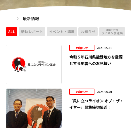
最新情報
風に立つ
ALL
活動レポート
イベント・講演
お知らせ
ライオン放送局
2023.05.10
お知らせ
令和５年石川県能登地方を震源
とする地震へのお見舞い
2023.05.01
お知らせ
「風に立つライオン オブ・ザ・
イヤー」募集締切間近！