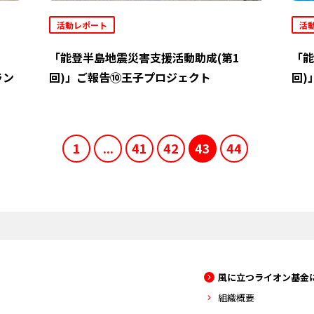
活動レポート
活
「能登半島地震災害支援活動助成(第1
「能
ラン
回)」ご報告⑩王子プロジェクト
回)
1
...
41
42
43
44
風に立つライオン基金
組織概要