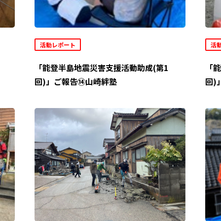
活動レポート
活
「能登半島地震災害支援活動助成(第1
「能
回)」ご報告⑭山崎絆塾
回)