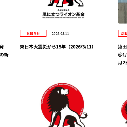
お知らせ
2026.03.11
活
発
東日本大震災から15年（2026/3/11）
猿田
の新
＠1
月2