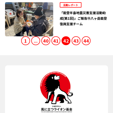
活動レポート
「能登半島地震災害支援活動助
成(第1回)」ご報告⑱八ヶ岳能登
復興支援チーム
1
...
40
41
42
43
44