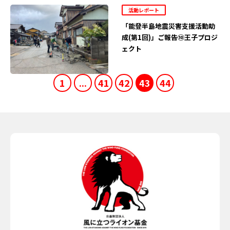
活動レポート
「能登半島地震災害支援活動助
成(第1回)」ご報告⑩王子プロジ
ェクト
1
...
41
42
43
44