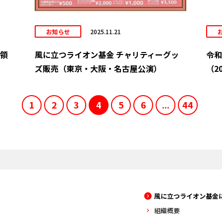
お知らせ
2025.11.21
受領
風に立つライオン基金 チャリティーグッ
令和
ズ販売（東京・大阪・名古屋公演）
（20
1
2
3
4
5
6
...
44
風に立つライオン基金
組織概要