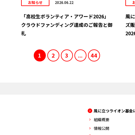
お知らせ
2026.06.22
「高校生ボランティア・アワード2026」
風に
クラウドファンディング達成のご報告と御
ズ販
礼
202
1
2
3
...
44
風に立つライオン基金
組織概要
情報公開