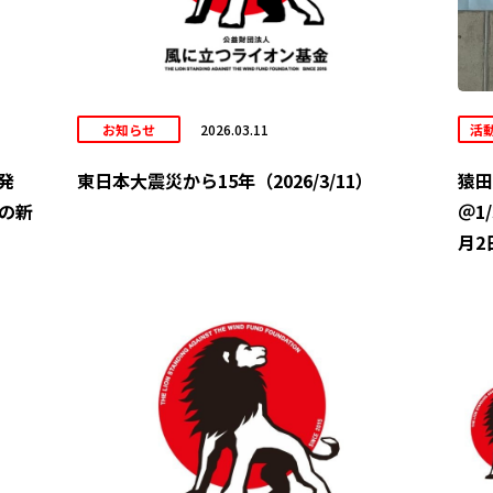
お知らせ
2026.03.11
活
発
東日本大震災から15年（2026/3/11）
猿田
の新
＠1
月2