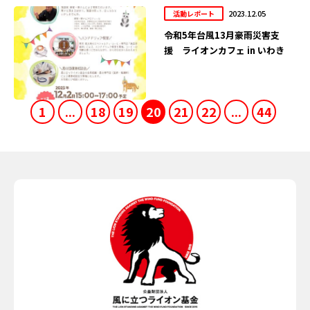
2023.12.05
活動レポート
令和5年台風13月豪雨災害支
援 ライオンカフェ in いわき
1
...
18
19
20
21
22
...
44