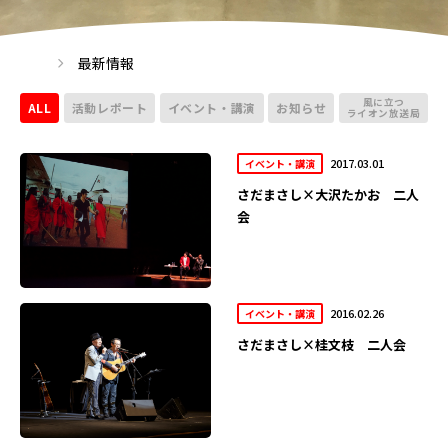
最新情報
風に立つ
ALL
活動レポート
イベント・講演
お知らせ
ライオン放送局
2017.03.01
イベント・講演
さだまさし×大沢たかお 二人
会
2016.02.26
イベント・講演
さだまさし×桂文枝 二人会