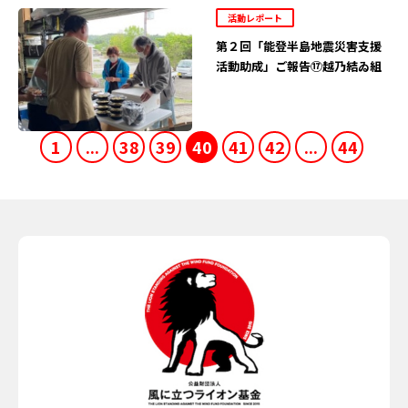
活動レポート
第２回「能登半島地震災害支援
活動助成」ご報告⑰越乃結ゐ組
1
...
38
39
40
41
42
...
44