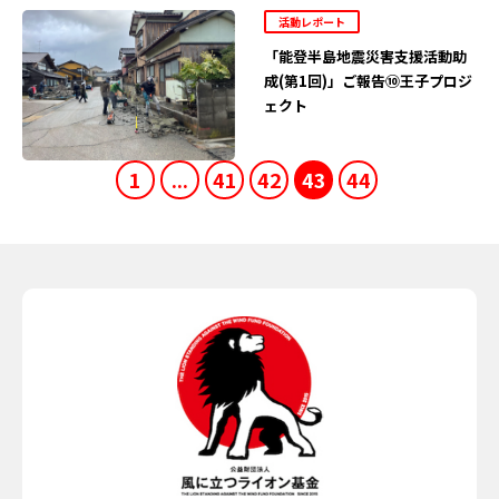
活動レポート
「能登半島地震災害支援活動助
成(第1回)」ご報告⑩王子プロジ
ェクト
1
...
41
42
43
44