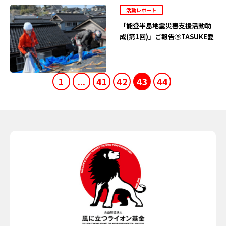
活動レポート
「能登半島地震災害支援活動助
成(第1回)」ご報告⑨TASUKE愛
1
...
41
42
43
44