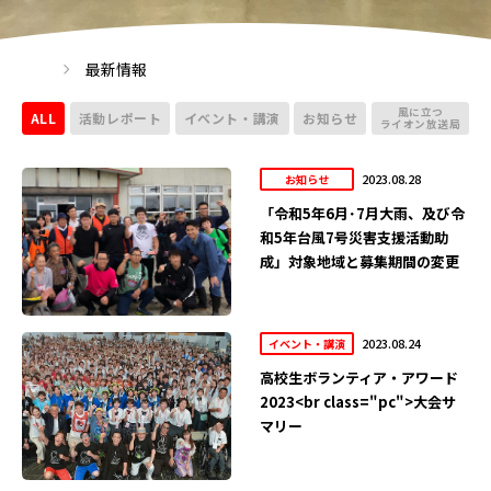
最新情報
風に立つ
ALL
活動レポート
イベント・講演
お知らせ
ライオン放送局
2023.08.28
お知らせ
「令和5年6月･7月大雨、及び令
和5年台風7号災害支援活動助
成」対象地域と募集期間の変更
2023.08.24
イベント・講演
高校生ボランティア・アワード
2023<br class="pc">大会サ
マリー