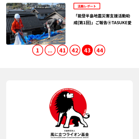
活動レポート
「能登半島地震災害支援活動助
成(第1回)」ご報告⑨TASUKE愛
1
...
41
42
43
44