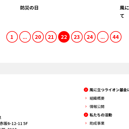
防災の日
風に
て
1
...
20
21
22
23
24
...
44
風に立つライオン基金
組織概要
情報公開
私たちの活動
2
6-12-11 5F
助成事業