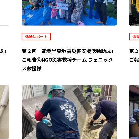
活動レポート
活
成」
第２回「能登半島地震災害支援活動助成」
第２
ご報告⑥NGO災害救援チーム フェニック
ご報
ス救援隊