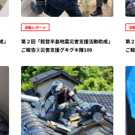
活動レポート
活
成」
第２回「能登半島地震災害支援活動助成」
第２
ご報告③災害支援グキグキ隊109
ご報