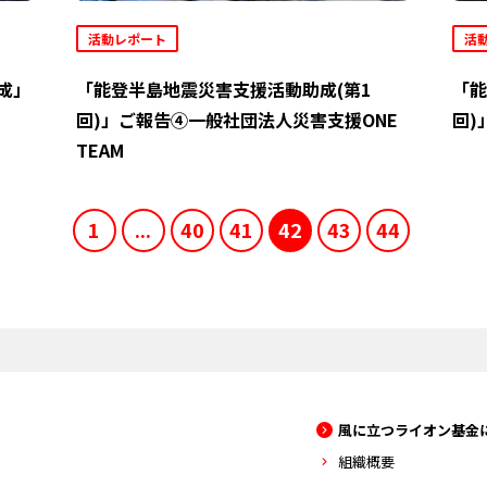
活動レポート
活
成」
「能登半島地震災害支援活動助成(第1
「能
回)」ご報告④一般社団法人災害支援ONE
回)
TEAM
1
...
40
41
42
43
44
風に立つライオン基金
組織概要