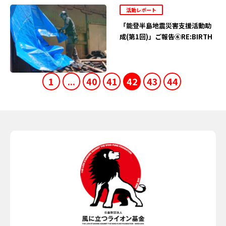
活動レポート
「能登半島地震災害支援活動助
成(第1回)」ご報告⑥RE:BIRTH
1
...
40
41
42
43
44