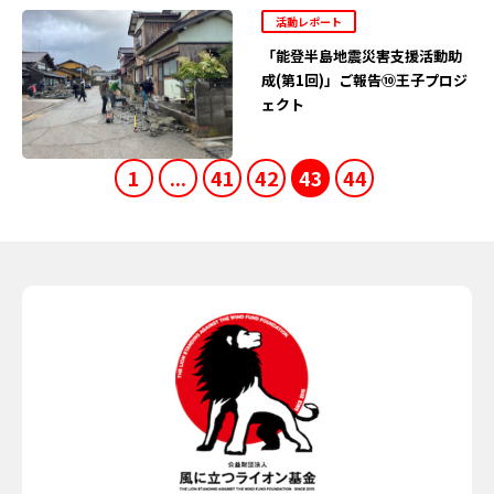
活動レポート
「能登半島地震災害支援活動助
成(第1回)」ご報告⑩王子プロジ
ェクト
1
...
41
42
43
44