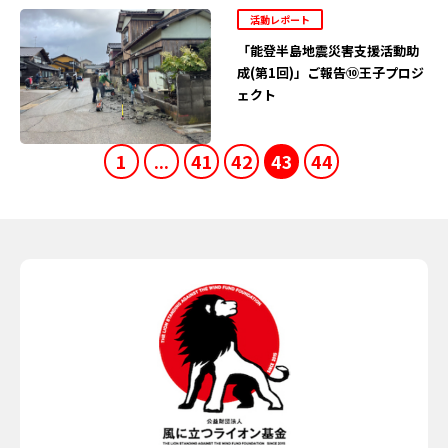
活動レポート
「能登半島地震災害支援活動助
成(第1回)」ご報告⑩王子プロジ
ェクト
1
...
41
42
43
44