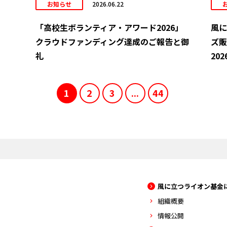
お知らせ
2026.06.22
「高校生ボランティア・アワード2026」
風に
クラウドファンディング達成のご報告と御
ズ販
礼
202
1
2
3
...
44
風に立つライオン基金
組織概要
情報公開