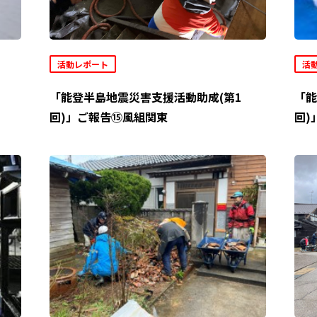
活動レポート
活
「能登半島地震災害支援活動助成(第1
「能
回)」ご報告⑮風組関東
回)