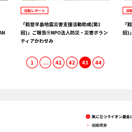
活動レポート
活
「能登半島地震災害支援活動助成(第1
「能
AN
回)」ご報告⑪NPO法人防災・災害ボラン
回)
ティアかわせみ
1
...
41
42
43
44
風に立つライオン基金
組織概要