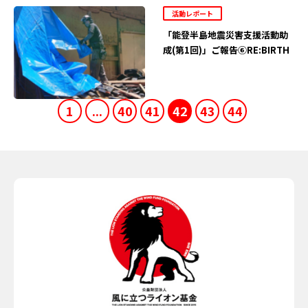
活動レポート
「能登半島地震災害支援活動助
成(第1回)」ご報告⑥RE:BIRTH
1
...
40
41
42
43
44