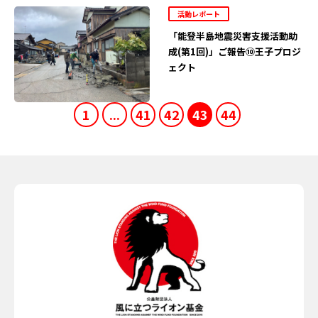
活動レポート
「能登半島地震災害支援活動助
成(第1回)」ご報告⑩王子プロジ
ェクト
1
...
41
42
43
44