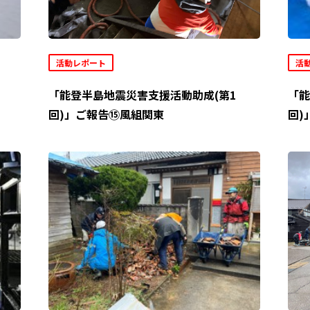
活動レポート
活
「能登半島地震災害支援活動助成(第1
「能
回)」ご報告⑮風組関東
回)