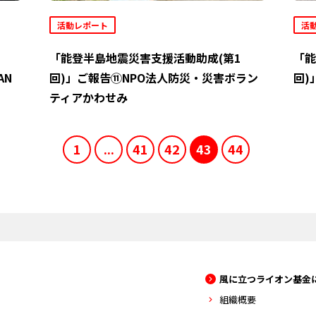
活動レポート
活
「能登半島地震災害支援活動助成(第1
「能
AN
回)」ご報告⑪NPO法人防災・災害ボラン
回)
ティアかわせみ
1
...
41
42
43
44
風に立つライオン基金
組織概要