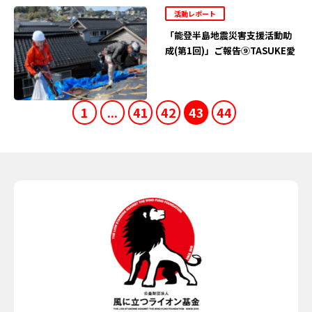
活動レポート
「能登半島地震災害支援活動助
成(第1回)」ご報告⑨TASUKE愛
1
...
41
42
43
44