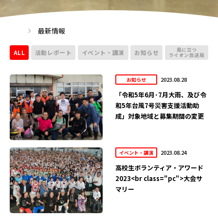
最新情報
風に立つ
ALL
活動レポート
イベント・講演
お知らせ
ライオン放送局
2023.08.28
お知らせ
「令和5年6月･7月大雨、及び令
和5年台風7号災害支援活動助
成」対象地域と募集期間の変更
2023.08.24
イベント・講演
高校生ボランティア・アワード
2023<br class="pc">大会サ
マリー