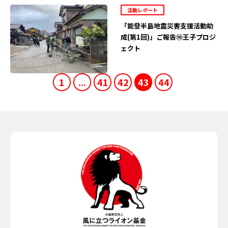
活動レポート
「能登半島地震災害支援活動助
成(第1回)」ご報告⑩王子プロジ
ェクト
1
...
41
42
43
44