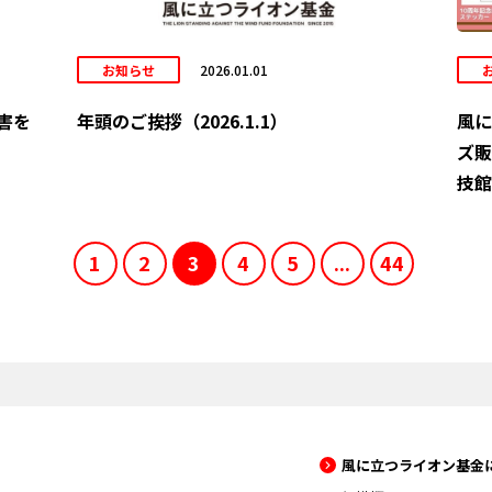
お知らせ
2026.01.01
害を
年頭のご挨拶（2026.1.1）
風に
ズ販
技館）
1
2
3
4
5
...
44
風に立つライオン基金