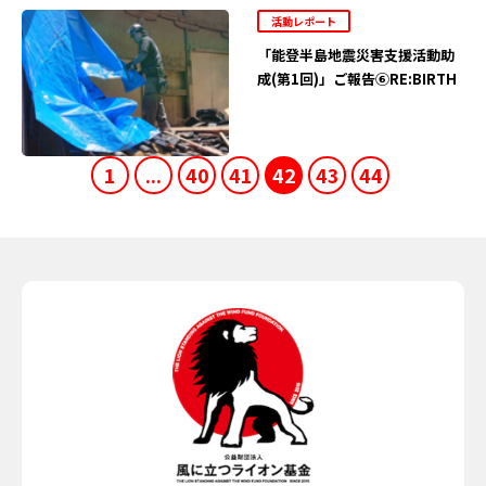
活動レポート
「能登半島地震災害支援活動助
成(第1回)」ご報告⑥RE:BIRTH
1
...
40
41
42
43
44